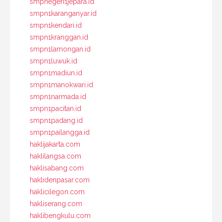
smpnegeri1jepara.id
smpn1karanganyar.id
smpn1kendari.id
smpn1kranggan.id
smpn1lamongan.id
smpn1luwuk.id
smpn1madiun.id
smpn1manokwari.id
smpn1narmada.id
smpn1pacitan.id
smpn1padang.id
smpn1pailangga.id
haklijakarta.com
haklilangsa.com
haklisabang.com
haklidenpasar.com
haklicilegon.com
hakliserang.com
haklibengkulu.com