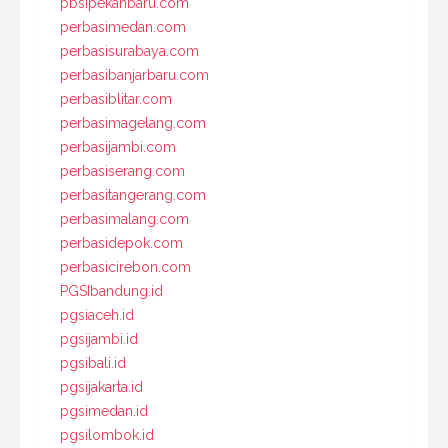
pbsipekanbaru.com
perbasimedan.com
perbasisurabaya.com
perbasibanjarbaru.com
perbasiblitar.com
perbasimagelang.com
perbasijambi.com
perbasiserang.com
perbasitangerang.com
perbasimalang.com
perbasidepok.com
perbasicirebon.com
PGSIbandung.id
pgsiaceh.id
pgsijambi.id
pgsibali.id
pgsijakarta.id
pgsimedan.id
pgsilombok.id