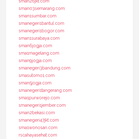
sman26jkt.com
sman03semarang.com
sman1sumbar.com
smanegeri1bantul.com
smanegeri1bogor.com
sman1surabaya.com
sman6jogja.com
sma1magelang.com
sman9jogja.com
smanegeri3bandung.com
smasutomo1.com
sman5jogja.com
smanegeri1tangerang.com
sma1purworejo.com
smanegeri1jember.com
sman2bekasi.com
smanegeri47jkt.com
sma1wonosari.com
rscahayasehat.com