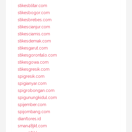
stikesblitar.com
stikesbogor.com
stikesbrebes.com
stikescianjur.com
stikesciamis.com
stikesdemak.com
stikesgarut.com
stikesgorontalo.com
stikesgowa.com
stikesgresik.com
spigresik.com
spigianyar.com
spigrobongan.com
spigunungkidul.com
spijember.com
spijombang.com
dianflores.id
sman48jkt.com