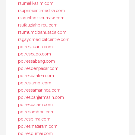
rsumalikasim.com
rsuprimaintimedika.com
rsarunlhokseumaw.com
rsufauziahbireu.com
rsumumcitrahusada.com
rsgayomedicalcentre.com
polresjakarta.com
polresdago.com
polressabang.com
polresdenpasar.com
polresbanten.com
polresjambi.com
polressamarinda.com
polresbanjarmasin.com
polresbatam.com
polresambon.com
polresbima.com
polresmataram.com
polresdumai.com