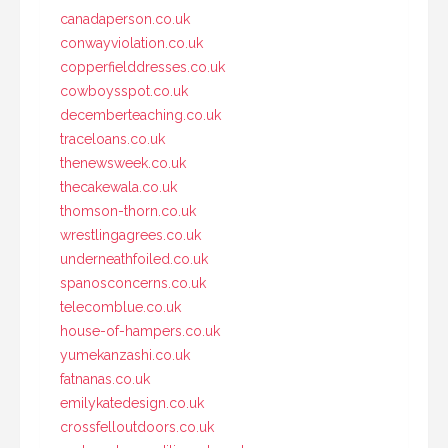
canadaperson.co.uk
conwayviolation.co.uk
copperfielddresses.co.uk
cowboysspot.co.uk
decemberteaching.co.uk
traceloans.co.uk
thenewsweek.co.uk
thecakewala.co.uk
thomson-thorn.co.uk
wrestlingagrees.co.uk
underneathfoiled.co.uk
spanosconcerns.co.uk
telecomblue.co.uk
house-of-hampers.co.uk
yumekanzashi.co.uk
fatnanas.co.uk
emilykatedesign.co.uk
crossfelloutdoors.co.uk