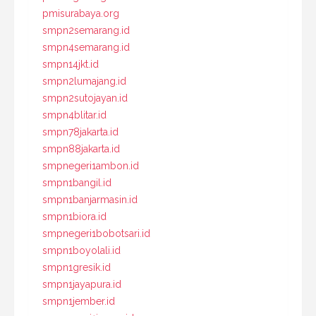
pmisurabaya.org
smpn2semarang.id
smpn4semarang.id
smpn14jkt.id
smpn2lumajang.id
smpn2sutojayan.id
smpn4blitar.id
smpn78jakarta.id
smpn88jakarta.id
smpnegeri1ambon.id
smpn1bangil.id
smpn1banjarmasin.id
smpn1biora.id
smpnegeri1bobotsari.id
smpn1boyolali.id
smpn1gresik.id
smpn1jayapura.id
smpn1jember.id