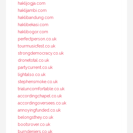
haklijogja.com
haklijambi.com
haklibandung.com
haklibekasi.com
haklibogor.com
perfectperson.co.uk
tourmusicfest.co.uk
strongdemocracy.co.uk
dronetotal.co.uk
partycurrent.co.uk
lightalso.co.uk
stephensmoke.co.uk
trialuncomfortable.co.uk
accordingchapel.co.uk
accordingoversees.co.uk
annoyingfunded.co.uk
belongsthey.co.uk
bootsrover.co.uk
burndeniers.co.uk