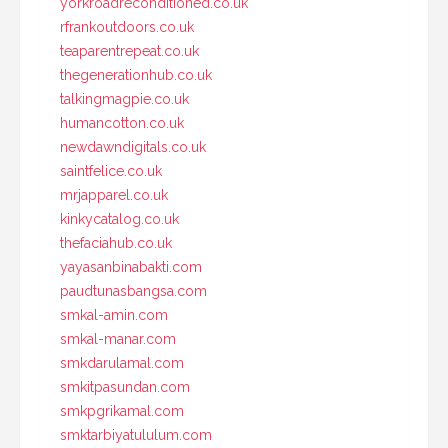
yorkroadreconditioned.co.uk
rfrankoutdoors.co.uk
teaparentrepeat.co.uk
thegenerationhub.co.uk
talkingmagpie.co.uk
humancotton.co.uk
newdawndigitals.co.uk
saintfelice.co.uk
mrjapparel.co.uk
kinkycatalog.co.uk
thefaciahub.co.uk
yayasanbinabakti.com
paudtunasbangsa.com
smkal-amin.com
smkal-manar.com
smkdarulamal.com
smkitpasundan.com
smkpgrikamal.com
smktarbiyatululum.com