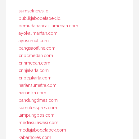
sumselnews.id
publikjabodetabek.id
pemudapancasilamedan.com
ayokalimantan.com
ayosumut.com
bangsaoffline.com
cnbcmedan.com
cnnmedan.com
cnnjakarta.com
cnbcjakarta.com
hariansumatra.com
harianikn.com
bandungtimes.com
sumutekspres.com
lampungpos.com
mediasulawesi.com
mediajabodetabek.com
kabarflores.com