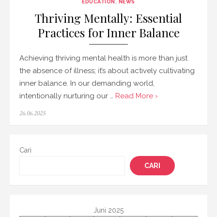
EDUCATION
,
NEWS
Thriving Mentally: Essential
Practices for Inner Balance
Achieving thriving mental health is more than just
the absence of illness; it’s about actively cultivating
inner balance. In our demanding world,
intentionally nurturing our …
Read More ›
Posted
26.06.2025
on
Cari
CARI
Juni 2025