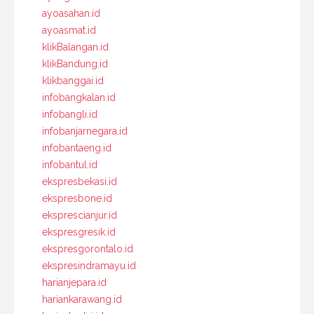
ayoasahan.id
ayoasmat.id
klikBalangan.id
klikBandung.id
klikbanggai.id
infobangkalan.id
infobangli.id
infobanjarnegara.id
infobantaeng.id
infobantul.id
ekspresbekasi.id
ekspresbone.id
eksprescianjur.id
ekspresgresik.id
ekspresgorontalo.id
ekspresindramayu.id
harianjepara.id
hariankarawang.id