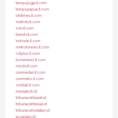
tempojogja.it.com
tempopapua.it.com
idntimes.it.com
metrotv.it.com
sctv.it.com
transtv.it.com
indosiar.it.com
metrotvnews.it.com
rctiplus.it.com
tvonenews.it.com
mnctv.it.com
cnnmedan.it.com
cnnmetro.it.com
cnnbali.it.com
meulaboh.id
tribunacehbarat.id
tribunacehbesar.id
tribunacehselatan.id
ayoagam.id