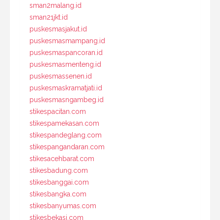
sman2malang.id
sman21jkt.id
puskesmasjakut.id
puskesmasmampang.id
puskesmaspancoran.id
puskesmasmenteng.id
puskesmassenen.id
puskesmaskramatjati.id
puskesmasngambeg.id
stikespacitan.com
stikespamekasan.com
stikespandeglang.com
stikespangandaran.com
stikesacehbarat.com
stikesbadung.com
stikesbanggai.com
stikesbangka.com
stikesbanyumas.com
stikesbekasi.com