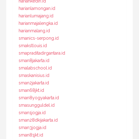
hariankediri.id
harianlamongan.id
harianlumajang.id
harianmajalengka.id
harianmalang.id
smanics-serpong.id
smakstlouis.id
smapraditadirgantara.id
sman8jakarta.id
smalabschool.id
smaskanisius.id
sman2jakarta.id
sman68jkt.id
sman8yogyakarta.id
smasungguldel.id
sman1jogja.id
sman28dkijakarta.id
sman3jogja.id
sman81jkt.id