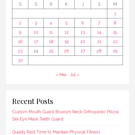
S
S
R
K
J
S
M
1
2
3
4
5
6
7
8
9
10
11
12
13
14
15
16
17
18
19
20
21
22
23
24
25
26
27
28
29
30
« Mei
Jul »
Recent Posts
Custom Mouth Guard Bruxism Neck Orthopedic Pillow
Silk Eye Mask Teeth Guard
Quality Rest Time to Maintain Physical Fitness