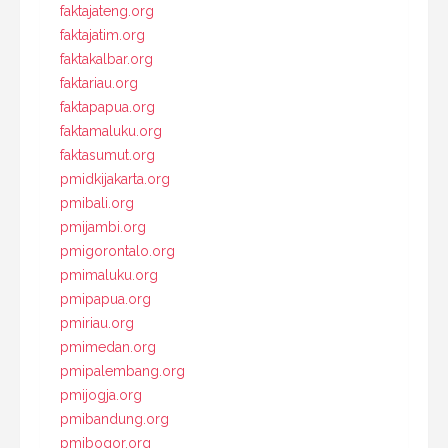
faktajateng.org
faktajatim.org
faktakalbar.org
faktariau.org
faktapapua.org
faktamaluku.org
faktasumut.org
pmidkijakarta.org
pmibali.org
pmijambi.org
pmigorontalo.org
pmimaluku.org
pmipapua.org
pmiriau.org
pmimedan.org
pmipalembang.org
pmijogja.org
pmibandung.org
pmibogor.org