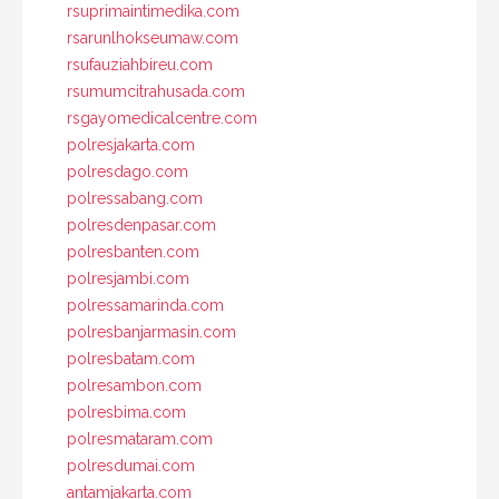
rsuprimaintimedika.com
rsarunlhokseumaw.com
rsufauziahbireu.com
rsumumcitrahusada.com
rsgayomedicalcentre.com
polresjakarta.com
polresdago.com
polressabang.com
polresdenpasar.com
polresbanten.com
polresjambi.com
polressamarinda.com
polresbanjarmasin.com
polresbatam.com
polresambon.com
polresbima.com
polresmataram.com
polresdumai.com
antamjakarta.com