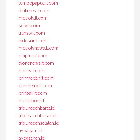
tempopapua.it.com
idntimes.it.com
metrotv.it.com
sctv.it.com
transtv.it.com
indosiar.it.com
metrotvnews.it.com
rctiplus.it.com
tvonenews.it.com
mnctv.it.com
cnnmedan.it.com
cnnmetro.it.com
cnnbali.it.com
meulaboh.id
tribunacehbarat.id
tribunacehbesar.id
tribunacehselatan.id
ayoagam.id
ayoasahan.id