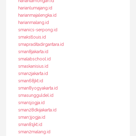
harianlamongan.id
harianlumajang.id
harianmajalengka.id
harianmalang.id
smanics-serpong.id
smakstlouis.id
smapraditadirgantara.id
sman8jakarta.id
smalabschool.id
smaskanisius.id
sman2jakarta.id
sman68jkt.id
sman8yogyakarta.id
smasungguldel.id
sman1jogja.id
sman28dkijakarta.id
sman3jogja.id
sman81jkt.id
sman2malang.id