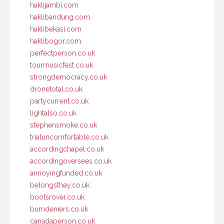
haklijambi.com
haklibandung.com
haklibekasi.com
haklibogor.com
perfectperson.co.uk
tourmusicfest.co.uk
strongdemocracy.co.uk
dronetotal.co.uk
partycurrent.co.uk
lightalso.co.uk
stephensmoke.co.uk
trialuncomfortable.co.uk
accordingchapel.co.uk
accordingoversees.co.uk
annoyingfunded.co.uk
belongsthey.co.uk
bootsrover.co.uk
burndeniers.co.uk
canadaperson.co.uk