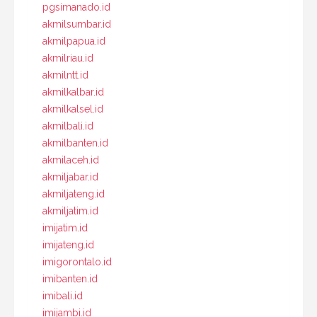
pgsimanado.id
akmilsumbar.id
akmilpapua.id
akmilriau.id
akmilntt.id
akmilkalbar.id
akmilkalsel.id
akmilbali.id
akmilbanten.id
akmilaceh.id
akmiljabar.id
akmiljateng.id
akmiljatim.id
imijatim.id
imijateng.id
imigorontalo.id
imibanten.id
imibali.id
imijambi.id