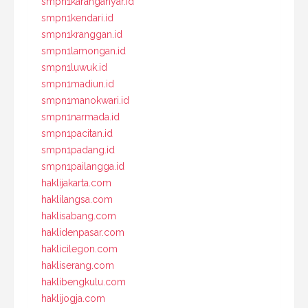
smpn1karanganyar.id
smpn1kendari.id
smpn1kranggan.id
smpn1lamongan.id
smpn1luwuk.id
smpn1madiun.id
smpn1manokwari.id
smpn1narmada.id
smpn1pacitan.id
smpn1padang.id
smpn1pailangga.id
haklijakarta.com
haklilangsa.com
haklisabang.com
haklidenpasar.com
haklicilegon.com
hakliserang.com
haklibengkulu.com
haklijogja.com