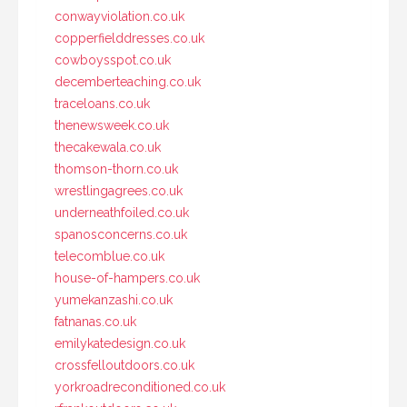
conwayviolation.co.uk
copperfielddresses.co.uk
cowboysspot.co.uk
decemberteaching.co.uk
traceloans.co.uk
thenewsweek.co.uk
thecakewala.co.uk
thomson-thorn.co.uk
wrestlingagrees.co.uk
underneathfoiled.co.uk
spanosconcerns.co.uk
telecomblue.co.uk
house-of-hampers.co.uk
yumekanzashi.co.uk
fatnanas.co.uk
emilykatedesign.co.uk
crossfelloutdoors.co.uk
yorkroadreconditioned.co.uk