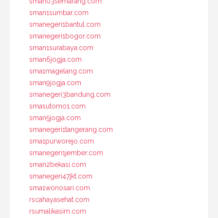
sman03semarang.com
sman1sumbar.com
smanegeri1bantul.com
smanegeri1bogor.com
sman1surabaya.com
sman6jogja.com
sma1magelang.com
sman9jogja.com
smanegeri3bandung.com
smasutomo1.com
sman5jogja.com
smanegeri1tangerang.com
sma1purworejo.com
smanegeri1jember.com
sman2bekasi.com
smanegeri47jkt.com
sma1wonosari.com
rscahayasehat.com
rsumalikasim.com