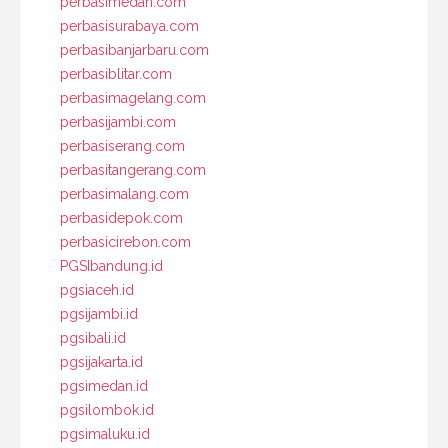
perbasimedan.com
perbasisurabaya.com
perbasibanjarbaru.com
perbasiblitar.com
perbasimagelang.com
perbasijambi.com
perbasiserang.com
perbasitangerang.com
perbasimalang.com
perbasidepok.com
perbasicirebon.com
PGSIbandung.id
pgsiaceh.id
pgsijambi.id
pgsibali.id
pgsijakarta.id
pgsimedan.id
pgsilombok.id
pgsimaluku.id