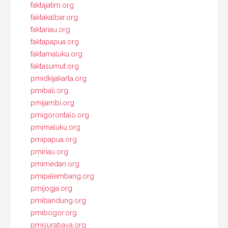
faktajatim.org
faktakalbar.org
faktariau.org
faktapapua.org
faktamaluku.org
faktasumut.org
pmidkijakarta.org
pmibali.org
pmijambi.org
pmigorontalo.org
pmimaluku.org
pmipapua.org
pmiriau.org
pmimedan.org
pmipalembang.org
pmijogja.org
pmibandung.org
pmibogor.org
pmisurabaya.org