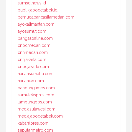
sumselnews.id
publikjabodetabek.id
pemudapancasilamedan.com
ayokalimantan.com
ayosumut.com
bangsaoffline.com
cnbcmedan.com
cnnmedan.com
cnnjakarta.com
cnbcjakarta.com
hariansumatra.com
harianikn.com
bandungtimes.com
sumutekspres.com
lampungpos.com
mediasulawesi.com
mediajabodetabek.com
kabarflores.com
seputarmetro.com