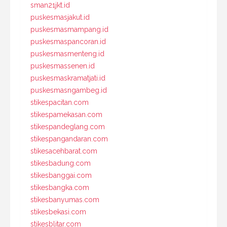
sman21jkt.id
puskesmasjakut.id
puskesmasmampang.id
puskesmaspancoran.id
puskesmasmenteng.id
puskesmassenen.id
puskesmaskramatjati.id
puskesmasngambeg.id
stikespacitan.com
stikespamekasan.com
stikespandeglang.com
stikespangandaran.com
stikesacehbarat.com
stikesbadung.com
stikesbanggai.com
stikesbangka.com
stikesbanyumas.com
stikesbekasi.com
stikesblitar.com