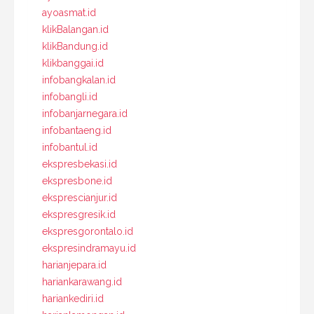
ayoasmat.id
klikBalangan.id
klikBandung.id
klikbanggai.id
infobangkalan.id
infobangli.id
infobanjarnegara.id
infobantaeng.id
infobantul.id
ekspresbekasi.id
ekspresbone.id
eksprescianjur.id
ekspresgresik.id
ekspresgorontalo.id
ekspresindramayu.id
harianjepara.id
hariankarawang.id
hariankediri.id