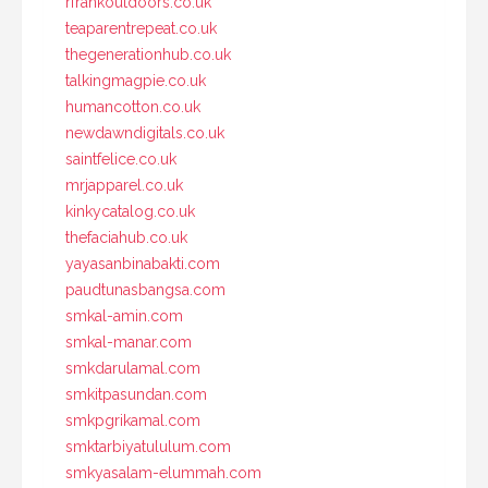
rfrankoutdoors.co.uk
teaparentrepeat.co.uk
thegenerationhub.co.uk
talkingmagpie.co.uk
humancotton.co.uk
newdawndigitals.co.uk
saintfelice.co.uk
mrjapparel.co.uk
kinkycatalog.co.uk
thefaciahub.co.uk
yayasanbinabakti.com
paudtunasbangsa.com
smkal-amin.com
smkal-manar.com
smkdarulamal.com
smkitpasundan.com
smkpgrikamal.com
smktarbiyatululum.com
smkyasalam-elummah.com