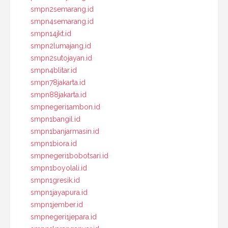
smpn2semarang.id
smpn4semarang.id
smpn14jkt.id
smpn2lumajang.id
smpn2sutojayan.id
smpn4blitar.id
smpn78jakarta.id
smpn88jakarta.id
smpnegeri1ambon.id
smpn1bangil.id
smpn1banjarmasin.id
smpn1biora.id
smpnegeri1bobotsari.id
smpn1boyolali.id
smpn1gresik.id
smpn1jayapura.id
smpn1jember.id
smpnegeri1jepara.id