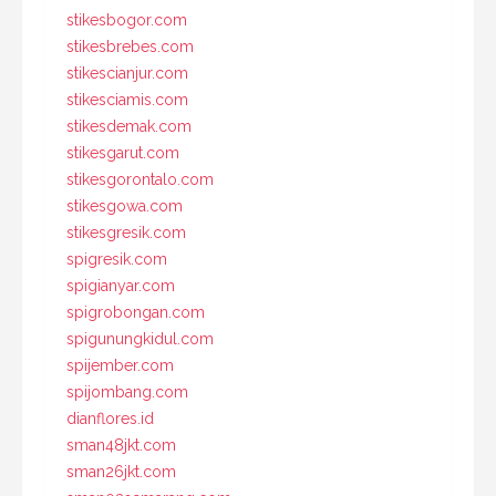
stikesbogor.com
stikesbrebes.com
stikescianjur.com
stikesciamis.com
stikesdemak.com
stikesgarut.com
stikesgorontalo.com
stikesgowa.com
stikesgresik.com
spigresik.com
spigianyar.com
spigrobongan.com
spigunungkidul.com
spijember.com
spijombang.com
dianflores.id
sman48jkt.com
sman26jkt.com