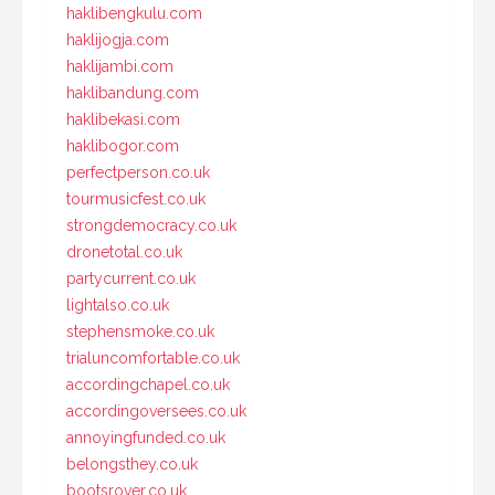
haklibengkulu.com
haklijogja.com
haklijambi.com
haklibandung.com
haklibekasi.com
haklibogor.com
perfectperson.co.uk
tourmusicfest.co.uk
strongdemocracy.co.uk
dronetotal.co.uk
partycurrent.co.uk
lightalso.co.uk
stephensmoke.co.uk
trialuncomfortable.co.uk
accordingchapel.co.uk
accordingoversees.co.uk
annoyingfunded.co.uk
belongsthey.co.uk
bootsrover.co.uk