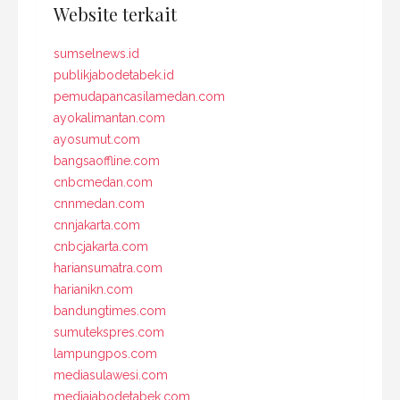
Website terkait
sumselnews.id
publikjabodetabek.id
pemudapancasilamedan.com
ayokalimantan.com
ayosumut.com
bangsaoffline.com
cnbcmedan.com
cnnmedan.com
cnnjakarta.com
cnbcjakarta.com
hariansumatra.com
harianikn.com
bandungtimes.com
sumutekspres.com
lampungpos.com
mediasulawesi.com
mediajabodetabek.com