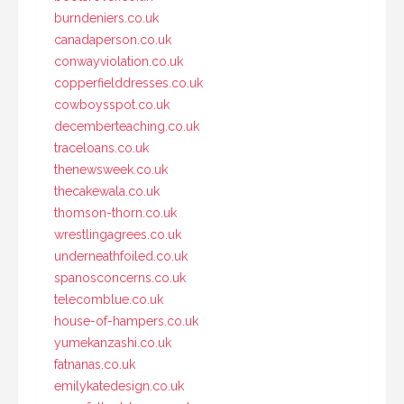
burndeniers.co.uk
canadaperson.co.uk
conwayviolation.co.uk
copperfielddresses.co.uk
cowboysspot.co.uk
decemberteaching.co.uk
traceloans.co.uk
thenewsweek.co.uk
thecakewala.co.uk
thomson-thorn.co.uk
wrestlingagrees.co.uk
underneathfoiled.co.uk
spanosconcerns.co.uk
telecomblue.co.uk
house-of-hampers.co.uk
yumekanzashi.co.uk
fatnanas.co.uk
emilykatedesign.co.uk