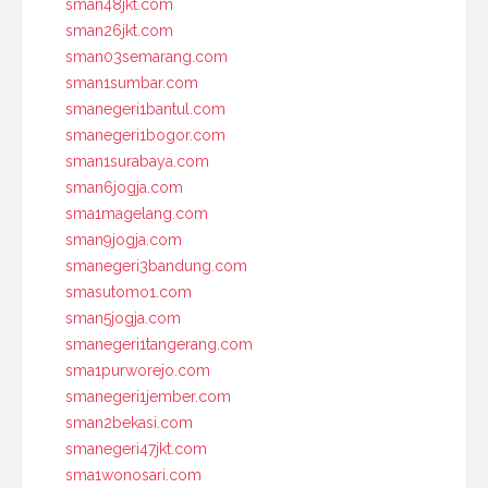
sman48jkt.com
sman26jkt.com
sman03semarang.com
sman1sumbar.com
smanegeri1bantul.com
smanegeri1bogor.com
sman1surabaya.com
sman6jogja.com
sma1magelang.com
sman9jogja.com
smanegeri3bandung.com
smasutomo1.com
sman5jogja.com
smanegeri1tangerang.com
sma1purworejo.com
smanegeri1jember.com
sman2bekasi.com
smanegeri47jkt.com
sma1wonosari.com