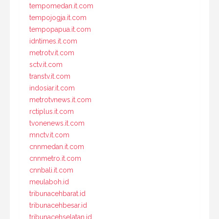
tempomedan.it.com
tempojogja.it.com
tempopapua.it.com
idntimes.it.com
metrotv.it.com
sctv.it.com
transtv.it.com
indosiar.it.com
metrotvnews.it.com
rctiplus.it.com
tvonenews.it.com
mnctv.it.com
cnnmedan.it.com
cnnmetro.it.com
cnnbali.it.com
meulaboh.id
tribunacehbarat.id
tribunacehbesar.id
tribunacehselatan.id