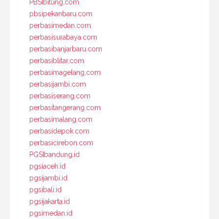
PBSIbitung.com
pbsipekanbaru.com
perbasimedan.com
perbasisurabaya.com
perbasibanjarbaru.com
perbasiblitar.com
perbasimagelang.com
perbasijambi.com
perbasiserang.com
perbasitangerang.com
perbasimalang.com
perbasidepok.com
perbasicirebon.com
PGSIbandung.id
pgsiaceh.id
pgsijambi.id
pgsibali.id
pgsijakarta.id
pgsimedan.id