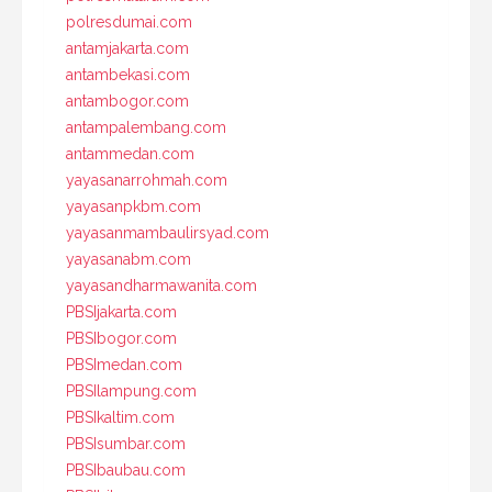
polresdumai.com
antamjakarta.com
antambekasi.com
antambogor.com
antampalembang.com
antammedan.com
yayasanarrohmah.com
yayasanpkbm.com
yayasanmambaulirsyad.com
yayasanabm.com
yayasandharmawanita.com
PBSIjakarta.com
PBSIbogor.com
PBSImedan.com
PBSIlampung.com
PBSIkaltim.com
PBSIsumbar.com
PBSIbaubau.com