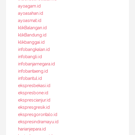
ayoagam.id
ayoasahan.id
ayoasmat.id
klikBalangan.id
klikBandung.id
klikbanggai.id
infobangkalan.id
infobangli.id
infobanjarnegara.id
infobantaeng.id
infobantul.id
ekspresbekasi.id
ekspresbone.id
eksprescianjur.id
ekspresgresik.id
ekspresgorontalo.id
ekspresindramayu.id
harianjepara.id