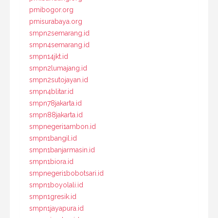
pmibogor.org
pmisurabaya.org
smpn2semarang.id
smpn4semarang.id
smpn14jkt.id
smpn2lumajang.id
smpn2sutojayan.id
smpn4blitar.id
smpn78jakarta.id
smpn88jakarta.id
smpnegeri1ambon.id
smpn1bangil.id
smpn1banjarmasin.id
smpn1biora.id
smpnegeri1bobotsari.id
smpn1boyolali.id
smpn1gresik.id
smpn1jayapura.id