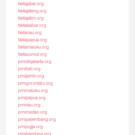
faktajabar.org
faktajateng.org
faktajatim.org
faktakalbar.org
faktariau.org
faktapapua.org
faktamaluku.org
faktasumut.org
pmidkijakarta.org
pmibali.org
pmijambi.org
pmigorontalo.org
pmimaluku.org
pmipapua.org
pmiriau.org
pmimedan.org
pmipalembang.org
pmijogja.org
pmibandung.org