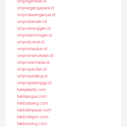
smpn1jember.id
smpnegeri1jepara.id
smpn1karanganyar.id
smpn1kendari.id
smpn1kranggan.id
smpn1lamongan.id
smpn1luwuk.id
smpn1madiun.id
smpn1manokwari.id
smpn1narmada.id
smpn1pacitan.id
smpn1padang.id
smpn1pailangga.id
haklijakarta.com
haklilangsa.com
haklisabang.com
haklidenpasar.com
haklicilegon.com
hakliserang.com