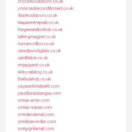
crossfelloutdoors.co.uk
yorkroadreconditioned.co.uk
rfrankoutdoors.co.uk
teaparentrepeat.co.uk
thegenerationhub.co.uk
talkingmagpie.co.uk
humancotton.co.uk
newdawndigitals.co.uk
saintfelice.co.uk
mrjapparel.co.uk
kinkycatalog.co.uk
thefaciahub.co.uk
yayasanbinabakti.com
paudtunasbangsa.com
smkal-amin.com
smkal-manar.com
smkdarulamal.com
smkitpasundan.com
smkpgrikamal.com