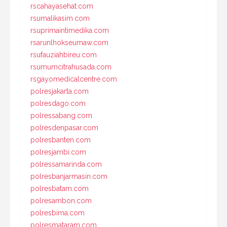
rscahayasehat.com
rsumalikasim.com
rsuprimaintimedika.com
rsarunlhokseumaw.com
rsufauziahbireu.com
rsumumcitrahusada.com
rsgayomedicalcentre.com
polresjakarta.com
polresdago.com
polressabang.com
polresdenpasar.com
polresbanten.com
polresjambi.com
polressamarinda.com
polresbanjarmasin.com
polresbatam.com
polresambon.com
polresbima.com
polresmataram.com