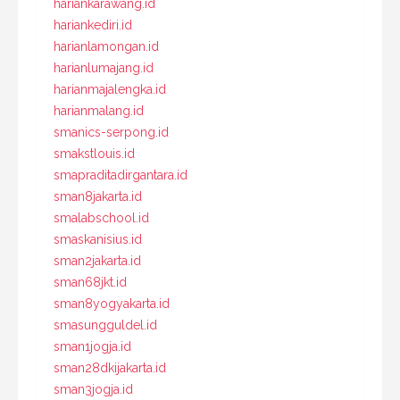
hariankarawang.id
hariankediri.id
harianlamongan.id
harianlumajang.id
harianmajalengka.id
harianmalang.id
smanics-serpong.id
smakstlouis.id
smapraditadirgantara.id
sman8jakarta.id
smalabschool.id
smaskanisius.id
sman2jakarta.id
sman68jkt.id
sman8yogyakarta.id
smasungguldel.id
sman1jogja.id
sman28dkijakarta.id
sman3jogja.id