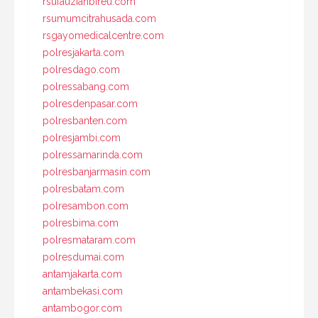
rsufauziahbireu.com
rsumumcitrahusada.com
rsgayomedicalcentre.com
polresjakarta.com
polresdago.com
polressabang.com
polresdenpasar.com
polresbanten.com
polresjambi.com
polressamarinda.com
polresbanjarmasin.com
polresbatam.com
polresambon.com
polresbima.com
polresmataram.com
polresdumai.com
antamjakarta.com
antambekasi.com
antambogor.com