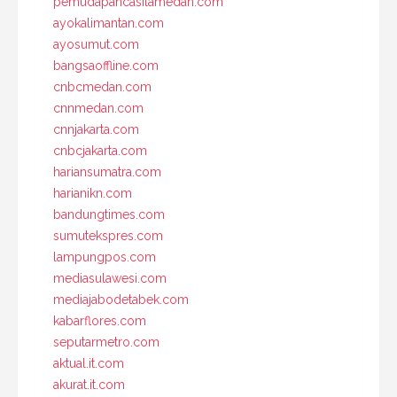
pemudapancasilamedan.com
ayokalimantan.com
ayosumut.com
bangsaoffline.com
cnbcmedan.com
cnnmedan.com
cnnjakarta.com
cnbcjakarta.com
hariansumatra.com
harianikn.com
bandungtimes.com
sumutekspres.com
lampungpos.com
mediasulawesi.com
mediajabodetabek.com
kabarflores.com
seputarmetro.com
aktual.it.com
akurat.it.com