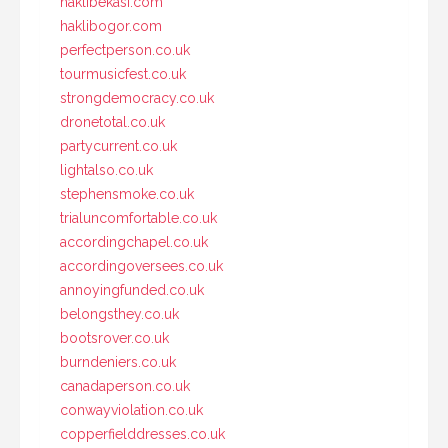
haklibekasi.com
haklibogor.com
perfectperson.co.uk
tourmusicfest.co.uk
strongdemocracy.co.uk
dronetotal.co.uk
partycurrent.co.uk
lightalso.co.uk
stephensmoke.co.uk
trialuncomfortable.co.uk
accordingchapel.co.uk
accordingoversees.co.uk
annoyingfunded.co.uk
belongsthey.co.uk
bootsrover.co.uk
burndeniers.co.uk
canadaperson.co.uk
conwayviolation.co.uk
copperfielddresses.co.uk