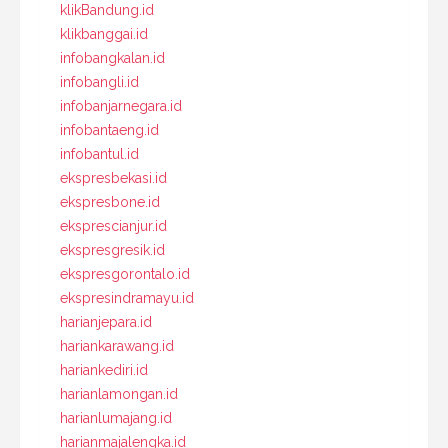
klikBandung.id
klikbanggai.id
infobangkalan.id
infobangli.id
infobanjarnegara.id
infobantaeng.id
infobantul.id
ekspresbekasi.id
ekspresbone.id
eksprescianjur.id
ekspresgresik.id
ekspresgorontalo.id
ekspresindramayu.id
harianjepara.id
hariankarawang.id
hariankediri.id
harianlamongan.id
harianlumajang.id
harianmajalengka.id