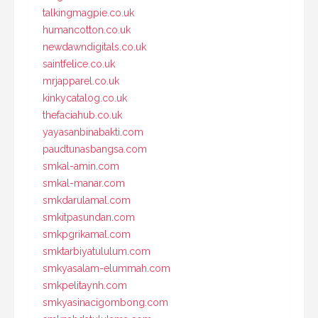
talkingmagpie.co.uk
humancotton.co.uk
newdawndigitals.co.uk
saintfelice.co.uk
mrjapparel.co.uk
kinkycatalog.co.uk
thefaciahub.co.uk
yayasanbinabakti.com
paudtunasbangsa.com
smkal-amin.com
smkal-manar.com
smkdarulamal.com
smkitpasundan.com
smkpgrikamal.com
smktarbiyatululum.com
smkyasalam-elummah.com
smkpelitaynh.com
smkyasinacigombong.com