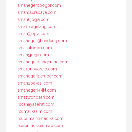
smanegeri1bogor.com
sman1surabaya.com
sman6jogja.com
sma1magelang.com
sman9jogja.com
smanegeri3bandung.com
smasutomo1.com
sman5jogja.com
smanegeri1tangerang.com
sma1purworejo.com
smanegeri1jember.com
sman2bekasi.com
smanegeri47jkt.com
sma1wonosari.com
rscahayasehat.com
rsumalikasim.com
rsuprimaintimedika.com
rsarunlhokseumaw.com