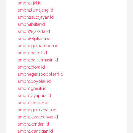
smpn14jkt.id
smpn2lumajang.id
smpn2sutojayan.id
smpn4blitar.id
smpn78jakarta.id
smpn88jakarta.id
smpnegeri1ambon.id
smpn1bangil.id
smpn1banjarmasin.id
smpn1biora.id
smpnegeri1bobotsari.id
smpn1boyolali.id
smpn1gresik.id
smpn1jayapura.id
smpn1jember.id
smpnegeri1jepara.id
smpn1karanganyar.id
smpn1kendari.id
smpn1kranggan.id