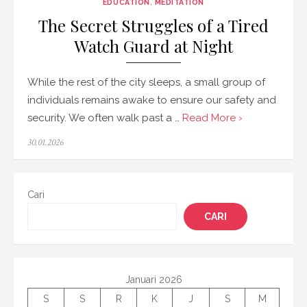
EDUCATION
,
MEDITATION
The Secret Struggles of a Tired
Watch Guard at Night
While the rest of the city sleeps, a small group of
individuals remains awake to ensure our safety and
security. We often walk past a …
Read More ›
Posted
30.01.2026
on
Cari
CARI
Januari 2026
S
S
R
K
J
S
M