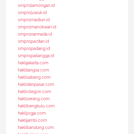
smpn1lamongan.id
smpn1luwuk.id
smpn1madiun.id
smpn1manokwari.id
smpn1narmada.id
smpn1pacitan.id
smpn1padang.id
smpn1pailangga.id
haklijakarta.com
haklilangsa.com
haklisabang.com
haklidenpasar.com
haklicilegon.com
hakliserang.com
haklibengkulu.com
haklijogja.com
haklijambi.com
haklibandung.com