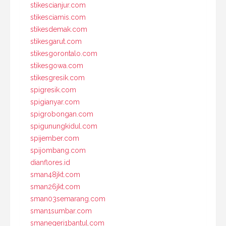
stikescianjur.com
stikesciamis.com
stikesdemak.com
stikesgarut.com
stikesgorontalo.com
stikesgowa.com
stikesgresik.com
spigresik.com
spigianyar.com
spigrobongan.com
spigunungkidul.com
spijember.com
spijombang.com
dianflores.id
sman48jkt.com
sman26jkt.com
sman03semarang.com
sman1sumbar.com
smanegeri1bantul.com