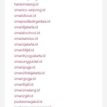
harianmalang.id
smanics-serpong.id
smakstlouis.id
smapraditadirgantara.id
sman8jakarta.id
smalabschool.id
smaskanisius.id
sman2jakarta.id
sman68jkt.id
sman8yogyakarta.id
smasungguldel.id
sman1jogja.id
sman28dkijakarta.id
sman3jogja.id
sman81jkt.id
sman2malang.id
sman21jkt.id
puskesmasjakut.id