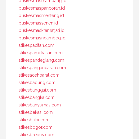
puskesmasmampang.id
puskesmaspancoran.id
puskesmasmenteng.id
puskesmassenen.id
puskesmaskramatjati.id
puskesmasngambeg.id
stikespacitan.com
stikespamekasan.com
stikespandeglang.com
stikespangandaran.com
stikesacehbarat.com
stikesbadung.com
stikesbanggai.com
stikesbangka.com
stikesbanyumas.com
stikesbekasi.com
stikesblitar.com
stikesbogor.com
stikesbrebes.com