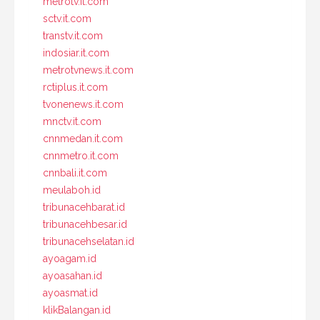
metrotv.it.com
sctv.it.com
transtv.it.com
indosiar.it.com
metrotvnews.it.com
rctiplus.it.com
tvonenews.it.com
mnctv.it.com
cnnmedan.it.com
cnnmetro.it.com
cnnbali.it.com
meulaboh.id
tribunacehbarat.id
tribunacehbesar.id
tribunacehselatan.id
ayoagam.id
ayoasahan.id
ayoasmat.id
klikBalangan.id