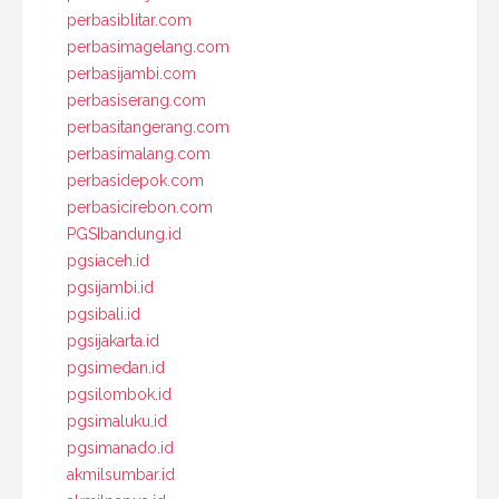
perbasiblitar.com
perbasimagelang.com
perbasijambi.com
perbasiserang.com
perbasitangerang.com
perbasimalang.com
perbasidepok.com
perbasicirebon.com
PGSIbandung.id
pgsiaceh.id
pgsijambi.id
pgsibali.id
pgsijakarta.id
pgsimedan.id
pgsilombok.id
pgsimaluku.id
pgsimanado.id
akmilsumbar.id