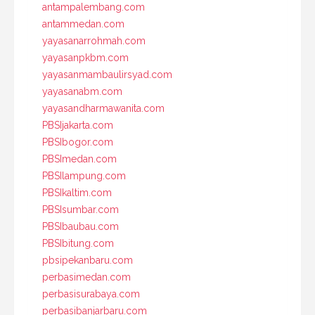
antampalembang.com
antammedan.com
yayasanarrohmah.com
yayasanpkbm.com
yayasanmambaulirsyad.com
yayasanabm.com
yayasandharmawanita.com
PBSIjakarta.com
PBSIbogor.com
PBSImedan.com
PBSIlampung.com
PBSIkaltim.com
PBSIsumbar.com
PBSIbaubau.com
PBSIbitung.com
pbsipekanbaru.com
perbasimedan.com
perbasisurabaya.com
perbasibanjarbaru.com