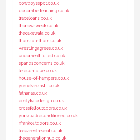
cowboysspot.co.uk
decemberteaching.co.uk
traceloans.co.uk
thenewsweek.co.uk
thecakewala.co.uk
thomson-thorn.co.uk
wrestlingagrees.co.uk
underneathfoiled.co.uk
spanosconcerns.co.uk
telecomblue.co.uk
house-of-hampers.co.uk
yumekanzashi.co.uk
fatnanas.co.uk
emilykatedesign.co.uk
crossfelloutdoors.co.uk
yorkroadreconditioned.co.uk
rfrankoutdoors.co.uk
teaparentrepeat.co.uk
thegenerationhub.co.uk