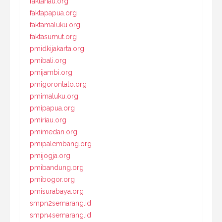
faktariau.org
faktapapua.org
faktamaluku.org
faktasumut.org
pmidkijakarta.org
pmibali.org
pmijambi.org
pmigorontalo.org
pmimaluku.org
pmipapua.org
pmiriau.org
pmimedan.org
pmipalembang.org
pmijogja.org
pmibandung.org
pmibogor.org
pmisurabaya.org
smpn2semarang.id
smpn4semarang.id