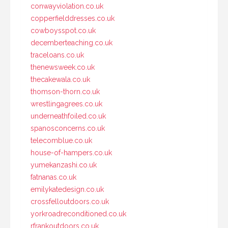
conwayviolation.co.uk
copperfielddresses.co.uk
cowboysspot.co.uk
decemberteaching.co.uk
traceloans.co.uk
thenewsweek.co.uk
thecakewala.co.uk
thomson-thorn.co.uk
wrestlingagrees.co.uk
underneathfoiled.co.uk
spanosconcerns.co.uk
telecomblue.co.uk
house-of-hampers.co.uk
yumekanzashi.co.uk
fatnanas.co.uk
emilykatedesign.co.uk
crossfelloutdoors.co.uk
yorkroadreconditioned.co.uk
rfrankoutdoors.co.uk