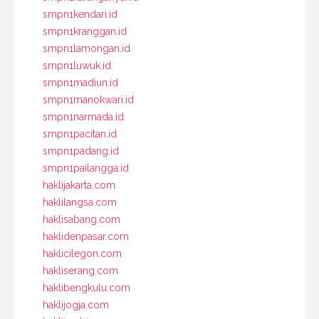
smpn1kendari.id
smpn1kranggan.id
smpn1lamongan.id
smpn1luwuk.id
smpn1madiun.id
smpn1manokwari.id
smpn1narmada.id
smpn1pacitan.id
smpn1padang.id
smpn1pailangga.id
haklijakarta.com
haklilangsa.com
haklisabang.com
haklidenpasar.com
haklicilegon.com
hakliserang.com
haklibengkulu.com
haklijogja.com