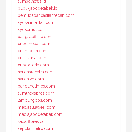
sumselnews.id
publikjabodetabek.id
pemudapancasilamedan.com
ayokalimantan.com
ayosumut.com
bangsaoffline.com
cnbcmedan.com
cnnmedan.com
cnnjakarta.com
cnbcjakarta.com
hariansumatra.com
harianikn.com
bandungtimes.com
sumutekspres.com
lampungpos.com
mediasulawesi.com
mediajabodetabek.com
kabarflores.com
seputarmetro.com