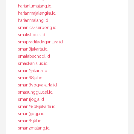
harianlumajang.id
harianmajalengka.id
harianmalang.id
smanics-serpong.id
smakstlouis.id
smapraditadirgantara.id
sman8jakarta.id
smalabschool.id
smaskanisius.id
sman2jakarta.id
sman68jkt.id
sman8yogyakarta.id
smasungguldel.id
sman1jogja.id
sman28dkijakarta.id
sman3jogja.id
sman81jkt.id
sman2malang.id