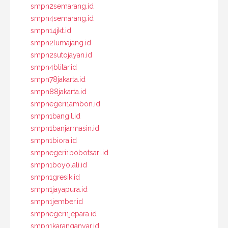
smpn2semarang.id
smpn4semarang.id
smpn14jkt.id
smpn2lumajang.id
smpn2sutojayan.id
smpn4blitar.id
smpn78jakarta.id
smpn88jakarta.id
smpnegeri1ambon.id
smpn1bangil.id
smpn1banjarmasin.id
smpn1biora.id
smpnegeri1bobotsari.id
smpn1boyolali.id
smpn1gresik.id
smpn1jayapura.id
smpn1jember.id
smpnegeri1jepara.id
smpn1karanganyar.id