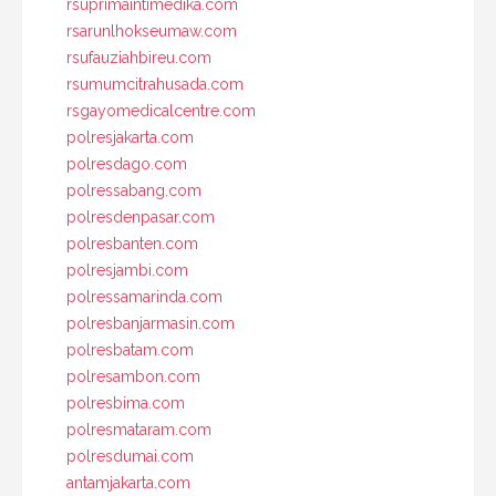
rsuprimaintimedika.com
rsarunlhokseumaw.com
rsufauziahbireu.com
rsumumcitrahusada.com
rsgayomedicalcentre.com
polresjakarta.com
polresdago.com
polressabang.com
polresdenpasar.com
polresbanten.com
polresjambi.com
polressamarinda.com
polresbanjarmasin.com
polresbatam.com
polresambon.com
polresbima.com
polresmataram.com
polresdumai.com
antamjakarta.com