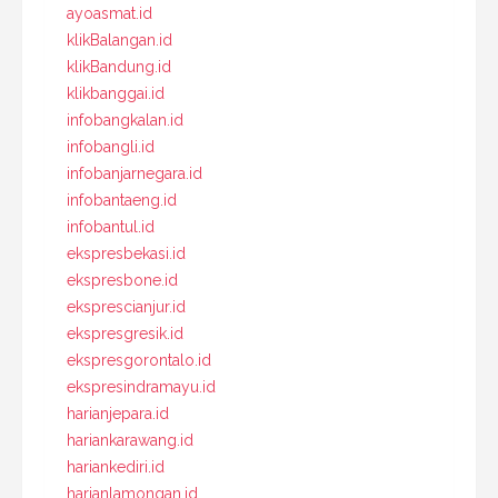
ayoasmat.id
klikBalangan.id
klikBandung.id
klikbanggai.id
infobangkalan.id
infobangli.id
infobanjarnegara.id
infobantaeng.id
infobantul.id
ekspresbekasi.id
ekspresbone.id
eksprescianjur.id
ekspresgresik.id
ekspresgorontalo.id
ekspresindramayu.id
harianjepara.id
hariankarawang.id
hariankediri.id
harianlamongan.id