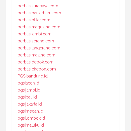
perbasisurabaya.com
perbasibanjarbaru.com
perbasiblitar.com
perbasimagelang.com
perbasijambi.com
perbasiserang.com
perbasitangerang.com
perbasimalang.com
perbasidepok.com
perbasicirebon.com
PGSIbandung.id
pgsiaceh.id
pgsijambi.id
pgsibali.id
pgsijakarta.id
pgsimedan.id
pgsilombok.id
pgsimaluku.id