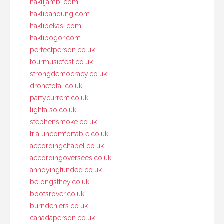
haklijambi.com
haklibandung.com
haklibekasi.com
haklibogor.com
perfectperson.co.uk
tourmusicfest.co.uk
strongdemocracy.co.uk
dronetotal.co.uk
partycurrent.co.uk
lightalso.co.uk
stephensmoke.co.uk
trialuncomfortable.co.uk
accordingchapel.co.uk
accordingoversees.co.uk
annoyingfunded.co.uk
belongsthey.co.uk
bootsrover.co.uk
burndeniers.co.uk
canadaperson.co.uk