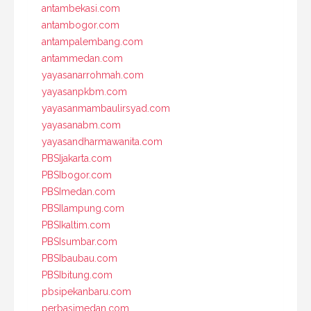
antambekasi.com
antambogor.com
antampalembang.com
antammedan.com
yayasanarrohmah.com
yayasanpkbm.com
yayasanmambaulirsyad.com
yayasanabm.com
yayasandharmawanita.com
PBSIjakarta.com
PBSIbogor.com
PBSImedan.com
PBSIlampung.com
PBSIkaltim.com
PBSIsumbar.com
PBSIbaubau.com
PBSIbitung.com
pbsipekanbaru.com
perbasimedan.com