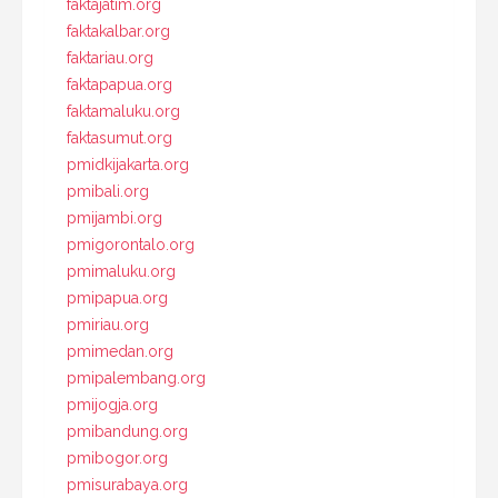
faktajatim.org
faktakalbar.org
faktariau.org
faktapapua.org
faktamaluku.org
faktasumut.org
pmidkijakarta.org
pmibali.org
pmijambi.org
pmigorontalo.org
pmimaluku.org
pmipapua.org
pmiriau.org
pmimedan.org
pmipalembang.org
pmijogja.org
pmibandung.org
pmibogor.org
pmisurabaya.org