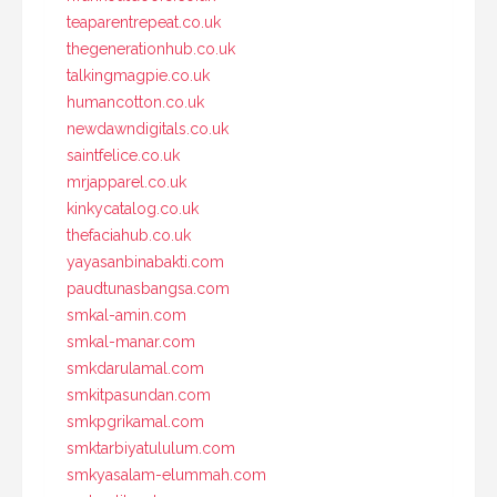
teaparentrepeat.co.uk
thegenerationhub.co.uk
talkingmagpie.co.uk
humancotton.co.uk
newdawndigitals.co.uk
saintfelice.co.uk
mrjapparel.co.uk
kinkycatalog.co.uk
thefaciahub.co.uk
yayasanbinabakti.com
paudtunasbangsa.com
smkal-amin.com
smkal-manar.com
smkdarulamal.com
smkitpasundan.com
smkpgrikamal.com
smktarbiyatululum.com
smkyasalam-elummah.com