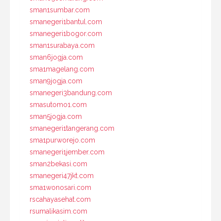
sman1sumbar.com
smanegeri1bantul.com
smanegeri1bogor.com
sman1surabaya.com
sman6jogja.com
sma1magelang.com
sman9jogja.com
smanegeri3bandung.com
smasutomo1.com
sman5jogja.com
smanegeri1tangerang.com
sma1purworejo.com
smanegeri1jember.com
sman2bekasi.com
smanegeri47jkt.com
sma1wonosari.com
rscahayasehat.com
rsumalikasim.com