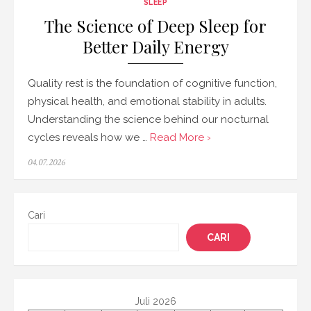
SLEEP
The Science of Deep Sleep for
Better Daily Energy
Quality rest is the foundation of cognitive function,
physical health, and emotional stability in adults.
Understanding the science behind our nocturnal
cycles reveals how we …
Read More ›
Posted
04.07.2026
on
Cari
CARI
Juli 2026