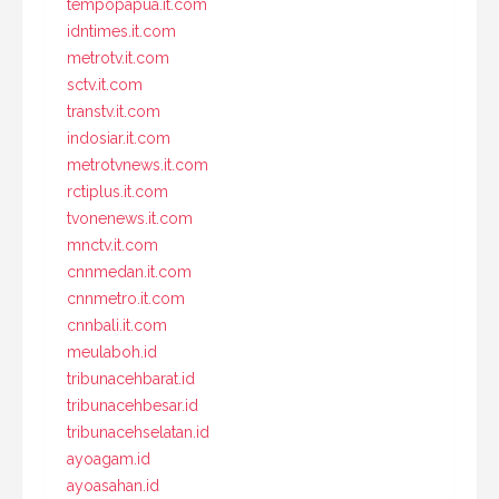
tempopapua.it.com
idntimes.it.com
metrotv.it.com
sctv.it.com
transtv.it.com
indosiar.it.com
metrotvnews.it.com
rctiplus.it.com
tvonenews.it.com
mnctv.it.com
cnnmedan.it.com
cnnmetro.it.com
cnnbali.it.com
meulaboh.id
tribunacehbarat.id
tribunacehbesar.id
tribunacehselatan.id
ayoagam.id
ayoasahan.id