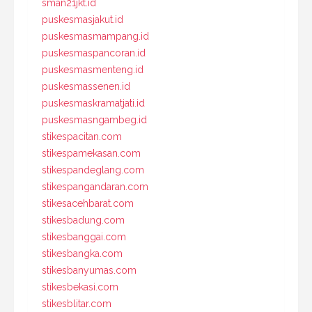
sman21jkt.id
puskesmasjakut.id
puskesmasmampang.id
puskesmaspancoran.id
puskesmasmenteng.id
puskesmassenen.id
puskesmaskramatjati.id
puskesmasngambeg.id
stikespacitan.com
stikespamekasan.com
stikespandeglang.com
stikespangandaran.com
stikesacehbarat.com
stikesbadung.com
stikesbanggai.com
stikesbangka.com
stikesbanyumas.com
stikesbekasi.com
stikesblitar.com