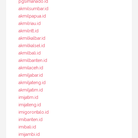
pgsimanado.id
akmilsumbar.id
akmilpapua.id
akmilriau.id
akmilntt.id
akmilkalbar.id
akmilkalsel.id
akmilbali.id
akmilbanten.id
akmilaceh.id
akmiljabar.id
akmiljateng.id
akmiljatim.id
imijatim.id
imijateng.id
imigorontalo.id
imibanten.id
imibali.id
imijambi.id