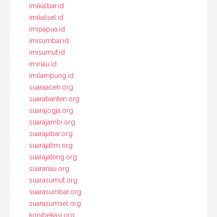
imikalbar.id
imikalsel.id
imipapua.id
imisumbar.id
imisumut.id
imiriau.id
imilampung.id
suaraaceh.org
suarabanten.org
suarajogja.org
suarajambi.org
suarajabar.org
suarajatim.org
suarajateng.org
suarariau.org
suarasumut.org
suarasumbar.org
suarasumsel.org
konibekasi.org