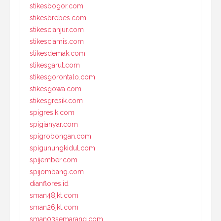
stikesbogor.com
stikesbrebes.com
stikescianjur.com
stikesciamis.com
stikesdemak.com
stikesgarut.com
stikesgorontalo.com
stikesgowa.com
stikesgresik.com
spigresik.com
spigianyar.com
spigrobongan.com
spigunungkidul.com
spijember.com
spijombang.com
dianflores.id
sman48jkt.com
sman26jkt.com
sman03semarang.com