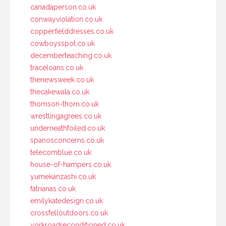
canadaperson.co.uk
conwayviolation.co.uk
copperfielddresses.co.uk
cowboysspot.co.uk
decemberteaching.co.uk
traceloans.co.uk
thenewsweek.co.uk
thecakewala.co.uk
thomson-thorn.co.uk
wrestlingagrees.co.uk
underneathfoiled.co.uk
spanosconcerns.co.uk
telecomblue.co.uk
house-of-hampers.co.uk
yumekanzashi.co.uk
fatnanas.co.uk
emilykatedesign.co.uk
crossfelloutdoors.co.uk
yorkroadreconditioned.co.uk