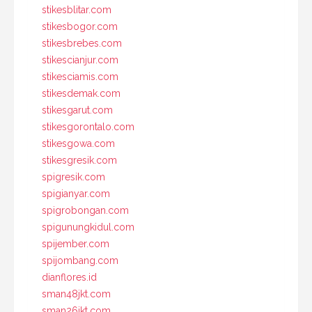
stikesblitar.com
stikesbogor.com
stikesbrebes.com
stikescianjur.com
stikesciamis.com
stikesdemak.com
stikesgarut.com
stikesgorontalo.com
stikesgowa.com
stikesgresik.com
spigresik.com
spigianyar.com
spigrobongan.com
spigunungkidul.com
spijember.com
spijombang.com
dianflores.id
sman48jkt.com
sman26jkt.com