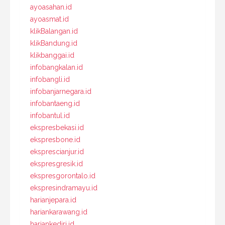
ayoasahan.id
ayoasmat.id
klikBalangan.id
klikBandung.id
klikbanggai.id
infobangkalan.id
infobangli.id
infobanjarnegara.id
infobantaeng.id
infobantul.id
ekspresbekasi.id
ekspresbone.id
eksprescianjur.id
ekspresgresik.id
ekspresgorontalo.id
ekspresindramayu.id
harianjepara.id
hariankarawang.id
hariankediri.id