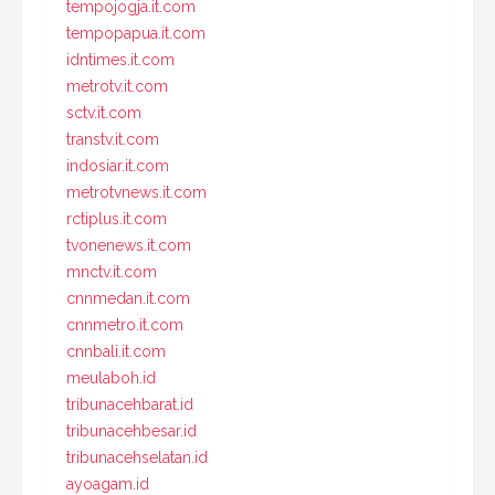
tempojogja.it.com
tempopapua.it.com
idntimes.it.com
metrotv.it.com
sctv.it.com
transtv.it.com
indosiar.it.com
metrotvnews.it.com
rctiplus.it.com
tvonenews.it.com
mnctv.it.com
cnnmedan.it.com
cnnmetro.it.com
cnnbali.it.com
meulaboh.id
tribunacehbarat.id
tribunacehbesar.id
tribunacehselatan.id
ayoagam.id