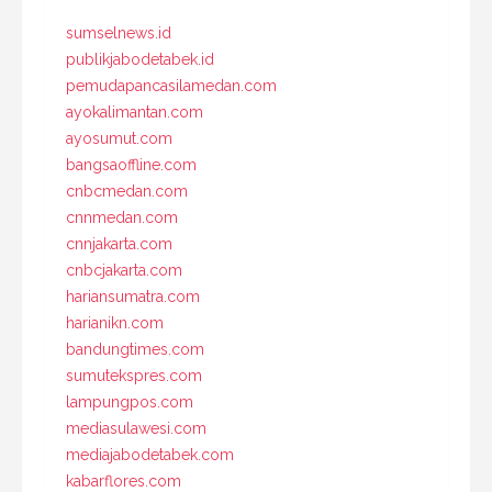
sumselnews.id
publikjabodetabek.id
pemudapancasilamedan.com
ayokalimantan.com
ayosumut.com
bangsaoffline.com
cnbcmedan.com
cnnmedan.com
cnnjakarta.com
cnbcjakarta.com
hariansumatra.com
harianikn.com
bandungtimes.com
sumutekspres.com
lampungpos.com
mediasulawesi.com
mediajabodetabek.com
kabarflores.com