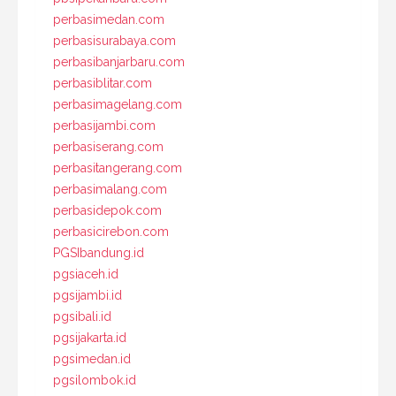
perbasimedan.com
perbasisurabaya.com
perbasibanjarbaru.com
perbasiblitar.com
perbasimagelang.com
perbasijambi.com
perbasiserang.com
perbasitangerang.com
perbasimalang.com
perbasidepok.com
perbasicirebon.com
PGSIbandung.id
pgsiaceh.id
pgsijambi.id
pgsibali.id
pgsijakarta.id
pgsimedan.id
pgsilombok.id