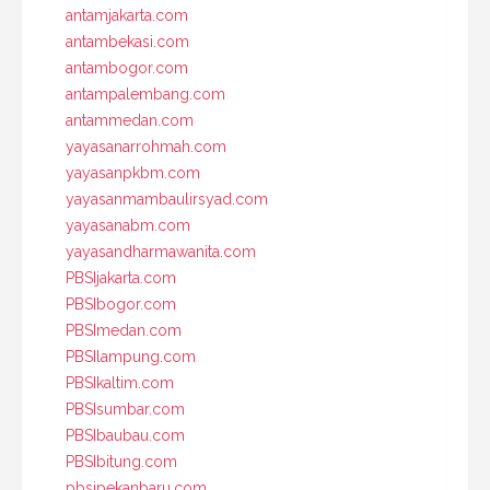
antamjakarta.com
antambekasi.com
antambogor.com
antampalembang.com
antammedan.com
yayasanarrohmah.com
yayasanpkbm.com
yayasanmambaulirsyad.com
yayasanabm.com
yayasandharmawanita.com
PBSIjakarta.com
PBSIbogor.com
PBSImedan.com
PBSIlampung.com
PBSIkaltim.com
PBSIsumbar.com
PBSIbaubau.com
PBSIbitung.com
pbsipekanbaru.com