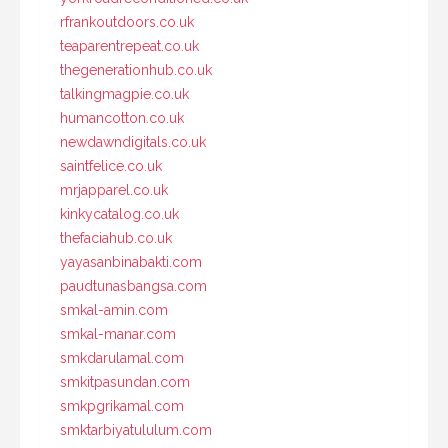
rfrankoutdoors.co.uk
teaparentrepeat.co.uk
thegenerationhub.co.uk
talkingmagpie.co.uk
humancotton.co.uk
newdawndigitals.co.uk
saintfelice.co.uk
mrjapparel.co.uk
kinkycatalog.co.uk
thefaciahub.co.uk
yayasanbinabakti.com
paudtunasbangsa.com
smkal-amin.com
smkal-manar.com
smkdarulamal.com
smkitpasundan.com
smkpgrikamal.com
smktarbiyatululum.com