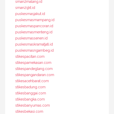
sman2malang.id
sman21jkt.id
puskesmasjakut.id
puskesmasmampang.id
puskesmaspancoran.id
puskesmasmenteng.id
puskesmassenen.id
puskesmaskramatjati.id
puskesmasngambeg.id
stikespacitan.com
stikespamekasan.com
stikespandeglang.com
stikespangandaran.com
stikesacehbarat.com
stikesbadung.com
stikesbanggai.com
stikesbangka.com
stikesbanyumas.com
stikesbekasi.com