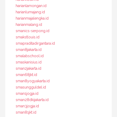
harianlamongan.id
harianlumajang.id
harianmajalengka.id
harianmalang.id
smanics-serpong.id
smakstlouis.id
smapraditadirgantara.id
sman8jakarta.id
smalabschool.id
smaskanisius.id
sman2jakarta.id
sman68jkt.id
sman8yogyakarta.id
smasungguldel.id
sman1jogja.id
sman28dkijakarta.id
sman3jogja.id
sman81jkt.id