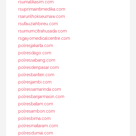
rsumalikasim.com
rsuprimaintimedika.com
rsarunlhokseumaw.com
rsufauziahbireu.com
rsumumcitrahusada.com
rsgayomedicalcentre.com
polresjakarta.com
polresdago.com
polressabang.com
polresdenpasar.com
polresbanten.com
polresjambi.com
polressamarinda.com
polresbanjarmasin.com
polresbatam.com
polresambon.com
polresbima.com
polresmataram.com
polresdumai.com