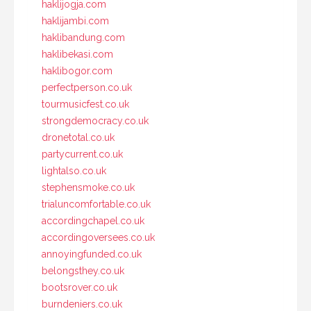
haklijogja.com
haklijambi.com
haklibandung.com
haklibekasi.com
haklibogor.com
perfectperson.co.uk
tourmusicfest.co.uk
strongdemocracy.co.uk
dronetotal.co.uk
partycurrent.co.uk
lightalso.co.uk
stephensmoke.co.uk
trialuncomfortable.co.uk
accordingchapel.co.uk
accordingoversees.co.uk
annoyingfunded.co.uk
belongsthey.co.uk
bootsrover.co.uk
burndeniers.co.uk