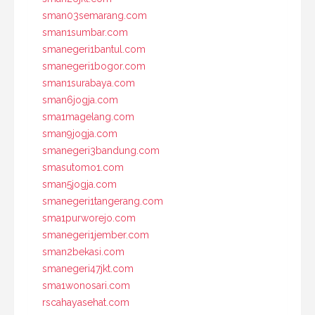
sman03semarang.com
sman1sumbar.com
smanegeri1bantul.com
smanegeri1bogor.com
sman1surabaya.com
sman6jogja.com
sma1magelang.com
sman9jogja.com
smanegeri3bandung.com
smasutomo1.com
sman5jogja.com
smanegeri1tangerang.com
sma1purworejo.com
smanegeri1jember.com
sman2bekasi.com
smanegeri47jkt.com
sma1wonosari.com
rscahayasehat.com