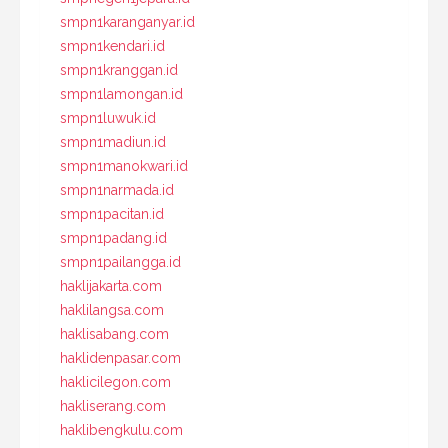
smpn1karanganyar.id
smpn1kendari.id
smpn1kranggan.id
smpn1lamongan.id
smpn1luwuk.id
smpn1madiun.id
smpn1manokwari.id
smpn1narmada.id
smpn1pacitan.id
smpn1padang.id
smpn1pailangga.id
haklijakarta.com
haklilangsa.com
haklisabang.com
haklidenpasar.com
haklicilegon.com
hakliserang.com
haklibengkulu.com