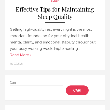
SLEEP
Effective Tips for Maintaining
Sleep Quality
Getting high-quality rest every night is the most
important foundation for your physical health,
mental clarity, and emotional stability throughout
your busy working week. Implementing …
Read More ›
Posted
06.07.2026
on
Cari
CARI