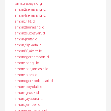
pmisurabaya.org
smpn2semarang.id
smpn4semarang.id
smpn14jkt.id
smpn2lumajang.id
smpn2sutojayan.id
smpn4blitar.id
smpn78jakarta.id
smpn88jakarta.id
smpnegeri1ambon.id
smpn1bangil.id
smpn1banjarmasin.id
smpn1biora.id
smpnegeri1bobotsari.id
smpn1boyolali.id
smpn1gresik.id
smpn1jayapura.id
smpn1jember.id
smpnegeri1jepara.id